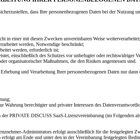
icherzustellen, dass Ihre personenbezogenen Daten bei der Nutzung un
ht in einer mit diesen Zwecken unvereinbaren Weise weiterverarbeitet
verarbeitet werden, Notwendige beschränkt;
beitet werden, erforderlich ist;
istet, einschließlich des Schutzes vor unbefugter oder rechtswidriger V
oder organisatorischer Maßnahmen, die den Risiken angemessen sind.
e Erhebung und Verarbeitung Ihrer personenbezogenen Daten nur dann 
htung;
 Wahrung berechtigter und privater Interessen des Datenverantwortlich
e in der PRIVATE DISCUSS SaaS-Lizenzvereinbarung (im Folgenden als 
nznehmer-Administrators erfolgt ausschließlich für die festgelegten
folgt am Ende und unter den in der Vereinbarung festgelegten Beding