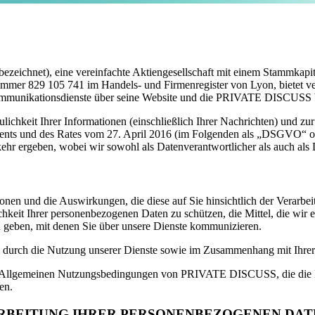
bezeichnet), eine vereinfachte Aktiengesellschaft mit einem Stammkapit
er 829 105 741 im Handels- und Firmenregister von Lyon, bietet versc
 Kommunikationsdienste über seine Website und die PRIVATE DISCUSS
ulichkeit Ihrer Informationen (einschließlich Ihrer Nachrichten) und 
ents und des Rates vom 27. April 2016 (im Folgenden als „DSGVO“ od
r ergeben, wobei wir sowohl als Datenverantwortlicher als auch als D
ationen und die Auswirkungen, die diese auf Sie hinsichtlich der Vera
hkeit Ihrer personenbezogenen Daten zu schützen, die Mittel, die wir er
u geben, mit denen Sie über unsere Dienste kommunizieren.
n durch die Nutzung unserer Dienste sowie im Zusammenhang mit Ihrer
 die Allgemeinen Nutzungsbedingungen von PRIVATE DISCUSS, die die B
en.
ARBEITUNG IHRER PERSONENBEZOGENEN DAT