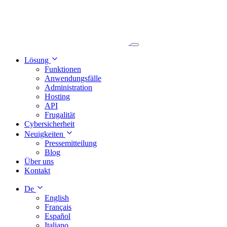
Lösung
Funktionen
Anwendungsfälle
Administration
Hosting
API
Frugalität
Cybersicherheit
Neuigkeiten
Pressemitteilung
Blog
Über uns
Kontakt
De
English
Français
Español
Italiano