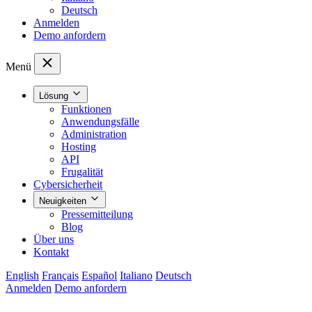
Deutsch
Anmelden
Demo anfordern
Menü
Lösung
Funktionen
Anwendungsfälle
Administration
Hosting
API
Frugalität
Cybersicherheit
Neuigkeiten
Pressemitteilung
Blog
Über uns
Kontakt
English
Français
Español
Italiano
Deutsch
Anmelden
Demo anfordern